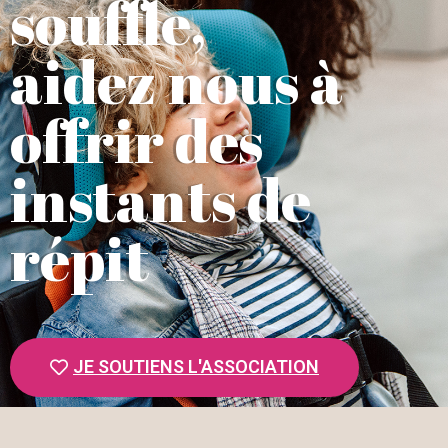
souffle,
O
N
aidez nous à
offrir des
instants de
répit
JE SOUTIENS L'ASSOCIATION