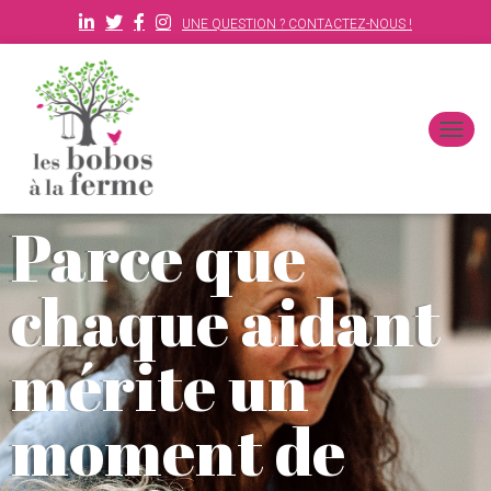
UNE QUESTION ? CONTACTEZ-NOUS !
D
É
P
L
Parce que
I
E
R
chaque aidant
L
A
N
mérite un
A
V
I
moment de
G
A
T
I