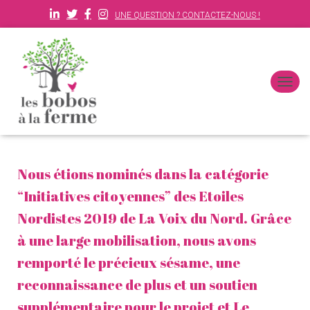
UNE QUESTION ? CONTACTEZ-NOUS !
D
É
P
L
I
E
Nous étions nominés dans la catégorie
R
L
“Initiatives citoyennes” des Etoiles
A
N
Nordistes 2019 de La Voix du Nord. Grâce
A
à une large mobilisation, nous avons
V
I
remporté le précieux sésame, une
G
A
reconnaissance de plus et un soutien
T
I
supplémentaire pour le projet et Le