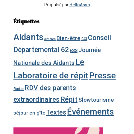
Propulsé par
HelloAsso
Étiquettes
Aidants
Conseil
Bien-être
CCI
Articles
Départemental 62
Journée
ESS
Le
Nationale des Aidants
Laboratoire de répit
Presse
RDV des parents
Radio
Répit
extraordinaires
Slowtourisme
Événements
Textes
séjour en gîte