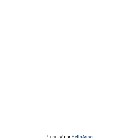
Propulsé par
HelloAsso