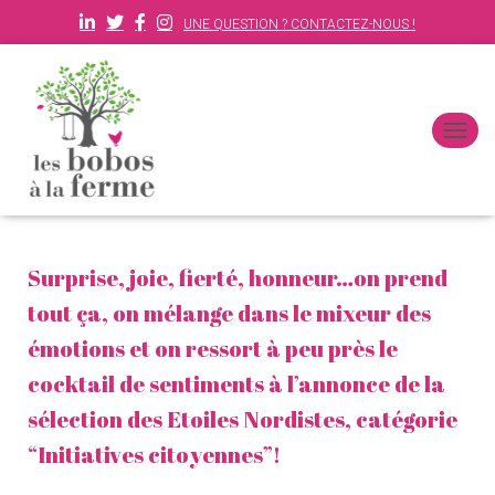
UNE QUESTION ? CONTACTEZ-NOUS !
D
É
P
L
I
E
Surprise, joie, fierté, honneur…on prend
R
L
tout ça, on mélange dans le mixeur des
A
N
émotions et on ressort à peu près le
A
cocktail de sentiments à l’annonce de la
V
I
sélection des Etoiles Nordistes, catégorie
G
A
“Initiatives citoyennes”!
T
I