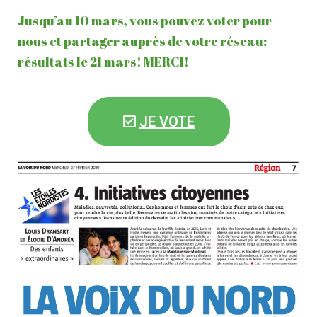
O
Jusqu’au 10 mars, vous pouvez voter pour
N
nous et partager auprès de votre réseau:
résultats le 21 mars! MERCI!
JE VOTE