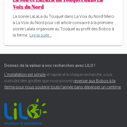
Voix du Nord
La soirée LaLaLa du Touquet dans La Voix du Nord! Merci
à La Voix du Nord pour cet article consacré à la première
soirée Lalala organisée au Touquet au profit des Bobos à
la ferme.
Lire la suite…
Donnez de la valeur à vos recherches avec LILO !
L’installation est simple
et rapide et à chaque recherche, vous
cumulez des gouttes que vous pouvez
reverser aux Bobos à la
ferme pour nous soutenir toute l’année sans dépenser un centime
.