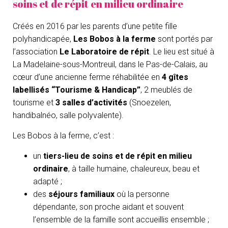
soins et de répit en milieu ordinaire
Créés en 2016 par les parents d’une petite fille
polyhandicapée,
Les Bobos à la ferme
sont portés par
l’association
Le Laboratoire de répit
. Le lieu est situé à
La Madelaine-sous-Montreuil, dans le Pas-de-Calais, au
cœur d’une ancienne ferme réhabilitée en
4 gîtes
labellisés “Tourisme & Handicap”
, 2 meublés de
tourisme et
3 salles d’activités
(Snoezelen,
handibalnéo, salle polyvalente).
Les Bobos à la ferme, c’est :
un
tiers-lieu de soins et de répit en milieu
ordinaire
, à taille humaine, chaleureux, beau et
adapté ;
des
séjours familiaux
où la personne
dépendante, son proche aidant et souvent
l’ensemble de la famille sont accueillis ensemble ;