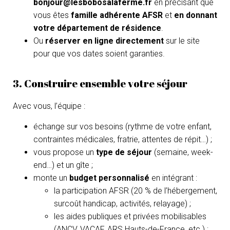
bonjour@lesbobosalaferme.fr
en précisant que
vous êtes
famille adhérente AFSR
et
en donnant
votre département de résidence
.
Ou
réserver en ligne directement
sur le site
pour que vos dates soient garanties.
3. Construire ensemble votre séjour
Avec vous, l’équipe :
échange sur vos besoins (rythme de votre enfant,
contraintes médicales, fratrie, attentes de répit…) ;
vous propose un
type de séjour
(semaine, week-
end…) et un gîte ;
monte un
budget personnalisé
en intégrant :
la participation AFSR (20 % de l’hébergement,
surcoût handicap, activités, relayage) ;
les aides publiques et privées mobilisables
(ANCV, VACAF, ARS Hauts-de-France, etc.) ;