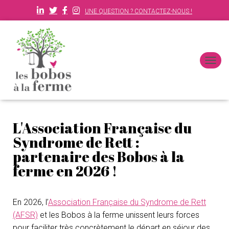
UNE QUESTION ? CONTACTEZ-NOUS !
D
É
P
L
I
E
L'Association Française du
R
L
Syndrome de Rett :
A
partenaire des Bobos à la
N
ferme en 2026 !
A
V
I
G
En 2026, l’
Association Française du Syndrome de Rett
A
T
(AFSR)
et les Bobos à la ferme unissent leurs forces
I
pour faciliter très concrètement le départ en séjour des