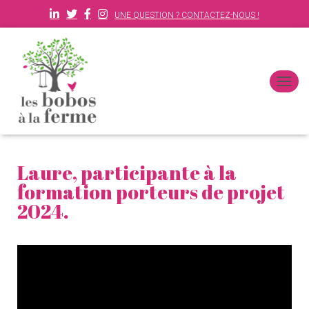
UNE QUESTION ? CONTACTEZ-NOUS !
D
É
P
L
I
E
Laure, participante à la
R
L
formation porteurs de projet
A
2024.
N
A
V
I
G
A
T
I