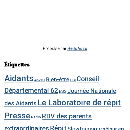
Propulsé par
HelloAsso
Étiquettes
Aidants
Conseil
Bien-être
CCI
Articles
Départemental 62
Journée Nationale
ESS
Le Laboratoire de répit
des Aidants
Presse
RDV des parents
Radio
Répit
extraordinaires
Slowtourisme
séjour en