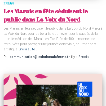
PRESSE
Les Marais en fête séduisent le
public dans La Voix du Nord
Les Marais en fête séduisent le public dans La Voix du Nord Merci à
La Voix du Nord pour ce bel article qui revient sur le succès de la
première édition des Marais en fête. Près de 400 personnes se sont
retrouvées pour partager une journée conviviale, gourmande et
artistique
Lire la suite…
Par
communication@lesbobosalaferme.fr
, il y a
2 mois