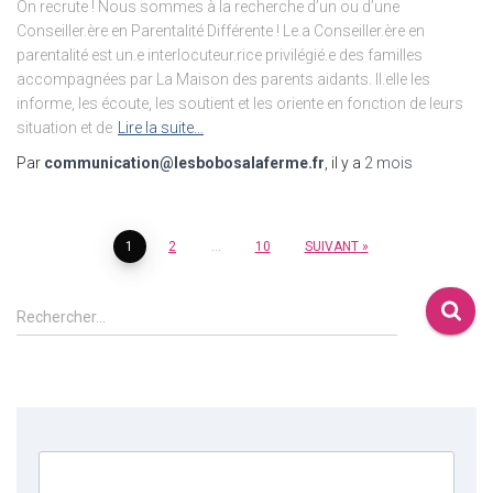
On recrute ! Nous sommes à la recherche d’un ou d’une
Conseiller.ère en Parentalité Différente ! Le.a Conseiller.ère en
parentalité est un.e interlocuteur.rice privilégié.e des familles
accompagnées par La Maison des parents aidants. Il.elle les
informe, les écoute, les soutient et les oriente en fonction de leurs
situation et de
Lire la suite…
Par
communication@lesbobosalaferme.fr
, il y a
2 mois
1
2
…
10
SUIVANT
Rechercher…