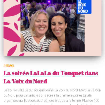
PRESSE
La soirée LaLaLa du Touquet dans
La Voix du Nord
La soirée LaLaLa du Touquet dans La Voix du Nord! Merci à La Voix
du Nord pour cet article consacré à la première soirée Lalala
organisée au Touquet au profit des Bobos à la ferme. Plus de 400