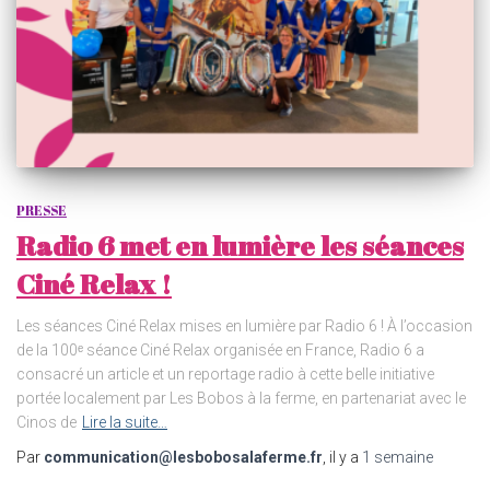
PRESSE
Radio 6 met en lumière les séances
Ciné Relax !
Les séances Ciné Relax mises en lumière par Radio 6 ! À l’occasion
de la 100ᵉ séance Ciné Relax organisée en France, Radio 6 a
consacré un article et un reportage radio à cette belle initiative
portée localement par Les Bobos à la ferme, en partenariat avec le
Cinos de
Lire la suite…
Par
communication@lesbobosalaferme.fr
, il y a
1 semaine