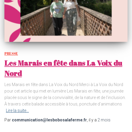
PRESSE
Les Marais en fête dans La Voix du
Nord
Les Marais en fête dans La Voix du Nord Merci à La Voix du Nord
pour cet article qui met en lumière Les Marais en fête, une journée
placée sous le signe de la convivialité, de la nature et de l’inclusion.
À travers cette balade accessible à tous, ponctuée d’animations
Lire la suite…
Par
communication@lesbobosalaferme.fr
, il y a
2 mois