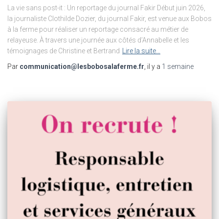
La vie sans post-it : Un reportage du journal Fakir Début juin 2026,
la journaliste Clothilde Dozier, du journal Fakir, est venue aux Bobos
à la ferme pour réaliser un reportage consacré au métier de
relayeuse. À travers une journée aux côtés d’Annabelle et les
témoignages de Christine et Bertrand
Lire la suite…
Par
communication@lesbobosalaferme.fr
, il y a
1 semaine