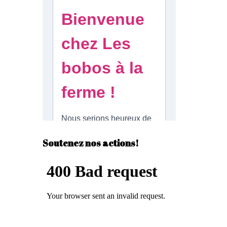
n
g
e
r
Soutenez nos actions!