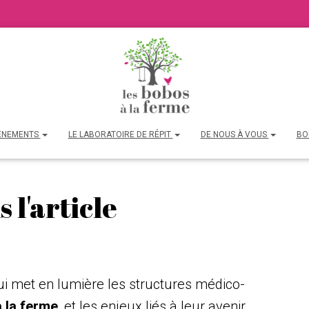
ÉNEMENTS
LE LABORATOIRE DE RÉPIT
DE NOUS À VOUS
BO
 l'article
qui met en lumière les structures médico-
 la ferme
, et les enjeux liés à leur avenir.