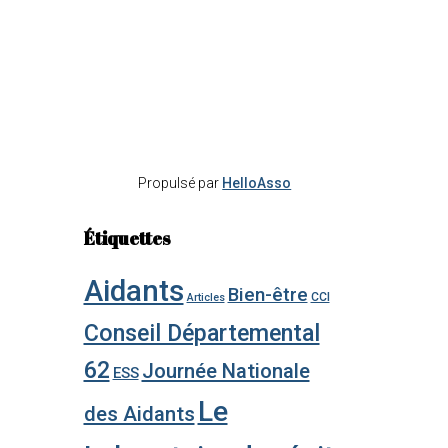
Propulsé par
HelloAsso
Étiquettes
Aidants
Bien-être
CCI
Articles
Conseil Départemental
62
Journée Nationale
ESS
Le
des Aidants