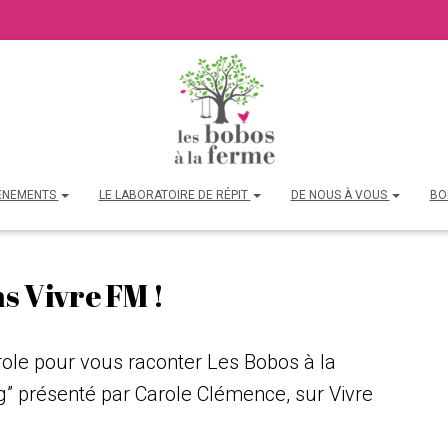
ÉNEMENTS
LE LABORATOIRE DE RÉPIT
DE NOUS À VOUS
BO
s Vivre FM !
role pour vous raconter Les Bobos à la
ag” présenté par Carole Clémence, sur Vivre