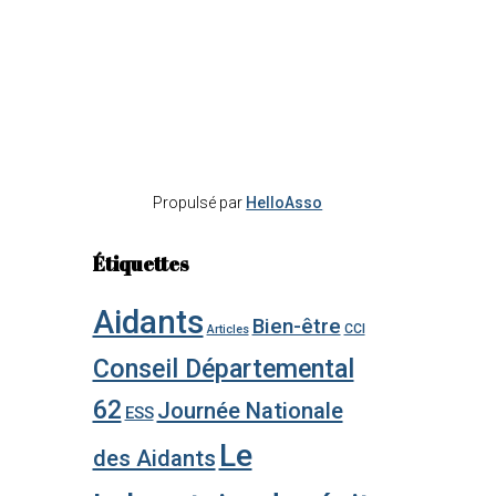
Propulsé par
HelloAsso
Étiquettes
Aidants
Bien-être
CCI
Articles
Conseil Départemental
62
Journée Nationale
ESS
Le
des Aidants