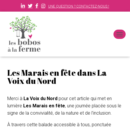
UNE QUESTION ? CONTACTEZ-NOUS !
D
É
P
L
I
E
Les Marais en fête dans La
R
L
Voix du Nord
A
N
A
Merci à
La Voix du Nord
pour cet article qui met en
V
I
lumière
Les Marais en fête
, une journée placée sous le
G
signe de la convivialité, de la nature et de l’inclusion.
A
T
À travers cette balade accessible à tous, ponctuée
I