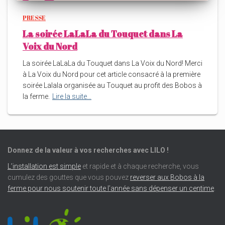
PRESSE
La soirée LaLaLa du Touquet dans La
Voix du Nord
La soirée LaLaLa du Touquet dans La Voix du Nord! Merci
à La Voix du Nord pour cet article consacré à la première
soirée Lalala organisée au Touquet au profit des Bobos à
la ferme.
Lire la suite…
Donnez de la valeur à vos recherches avec LILO !
L’installation est simple
et rapide et à chaque recherche, vous
cumulez des gouttes que vous pouvez
reverser aux Bobos à la
ferme pour nous soutenir toute l’année sans dépenser un centime
.