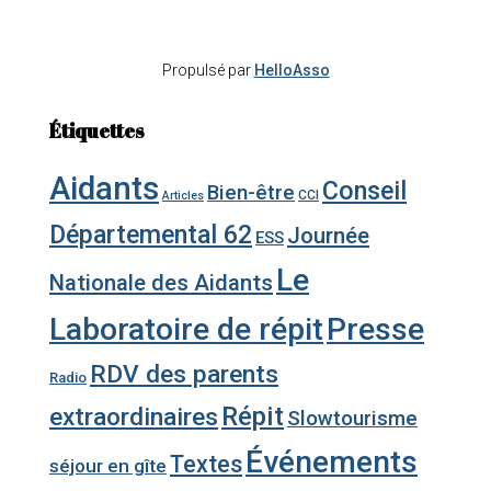
Propulsé par
HelloAsso
Étiquettes
Aidants
Conseil
Bien-être
CCI
Articles
Départemental 62
Journée
ESS
Le
Nationale des Aidants
Laboratoire de répit
Presse
RDV des parents
Radio
Répit
extraordinaires
Slowtourisme
Événements
Textes
séjour en gîte