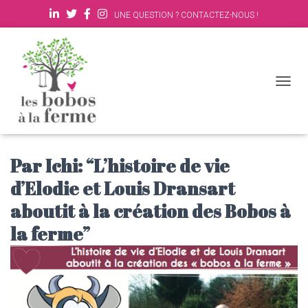
UNE QUESTION ? CONTACTEZ-NOUS !
D
É
P
L
I
E
Par Ichi: “L’histoire de vie
R
d’Elodie et Louis Dransart
L
A
aboutit à la création des Bobos à
N
A
la ferme”
V
I
G
A
T
I