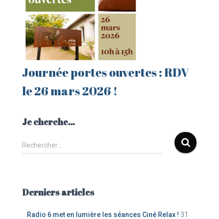
Journée portes ouvertes : RDV
le 26 mars 2026 !
Je cherche…
R
Rechercher…
e
c
h
e
Derniers articles
r
c
Radio 6 met en lumière les séances Ciné Relax !
31
h