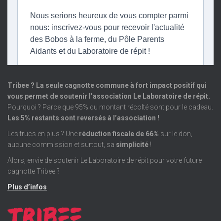
Tribee ? La seule cagnotte commune à fort impact positif qui
vous permet de soutenir l’association Le Laboratoire de répit.
Pourquoi ? Parce que 95% du montant récolté sont pour le cadeau.
Les 5% restants sont reversés à l’association !
Les trucs en plus ? Une
réduction fiscale de 66%
sur le don,
aucune commission et surtout, sa
simplicité
!
Alors, envie de soutenir Le Laboratoire de répit pour votre future
cagnotte Tribee ?
Plus d’infos