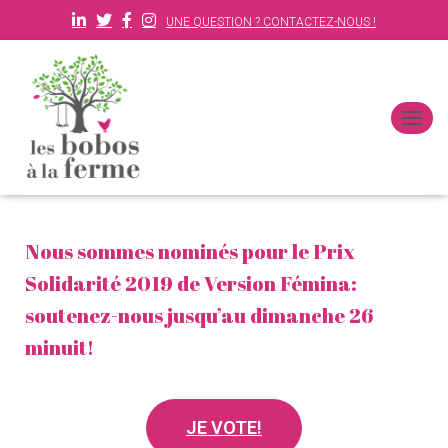
UNE QUESTION ? CONTACTEZ-NOUS !
D
É
P
L
I
E
Nous sommes nominés pour le Prix
R
L
Solidarité 2019 de Version Fémina:
A
N
soutenez-nous jusqu’au dimanche 26
A
minuit!
V
I
G
A
T
JE VOTE!
I