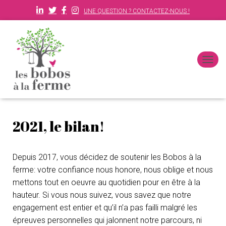
UNE QUESTION ? CONTACTEZ-NOUS !
D
É
P
L
I
E
2021, le bilan!
R
L
A
N
Depuis 2017, vous décidez de soutenir les Bobos à la
A
ferme: votre confiance nous honore, nous oblige et nous
V
mettons tout en oeuvre au quotidien pour en être à la
I
G
hauteur. Si vous nous suivez, vous savez que notre
A
engagement est entier et qu’il n’a pas failli malgré les
T
épreuves personnelles qui jalonnent notre parcours, ni
I