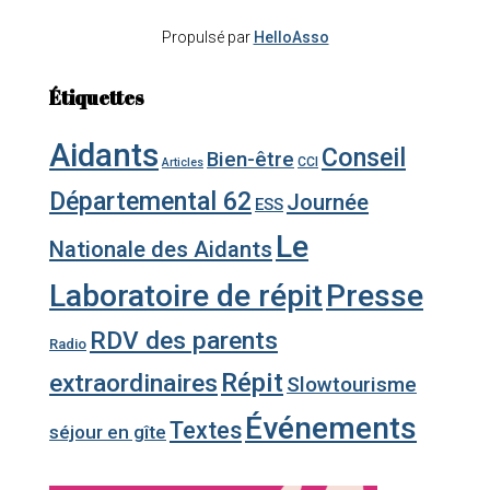
Propulsé par
HelloAsso
Étiquettes
Aidants
Conseil
Bien-être
CCI
Articles
Départemental 62
Journée
ESS
Le
Nationale des Aidants
Laboratoire de répit
Presse
RDV des parents
Radio
Répit
extraordinaires
Slowtourisme
Événements
Textes
séjour en gîte