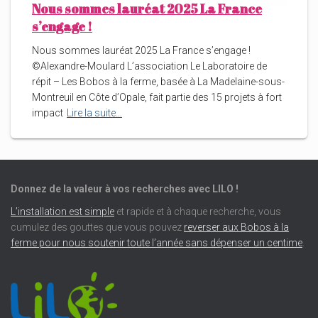
Nous sommes lauréat 2025 La France
s’engage !
Nous sommes lauréat 2025 La France s’engage !
©Alexandre-Moulard L’association Le Laboratoire de
répit – Les Bobos à la ferme, basée à La Madelaine-sous-
Montreuil en Côte d’Opale, fait partie des 15 projets à fort
impact
Lire la suite…
Donnez de la valeur à vos recherches avec LILO !
L’installation est simple
et rapide et à chaque recherche, vous
cumulez des gouttes que vous pouvez
reverser aux Bobos à la
ferme pour nous soutenir toute l’année sans dépenser un centime
.