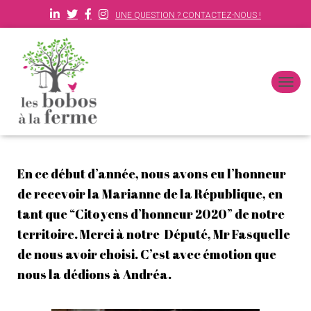
UNE QUESTION ? CONTACTEZ-NOUS !
D
É
P
L
I
E
En ce début d’année, nous avons eu l’honneur
R
L
de recevoir la Marianne de la République, en
A
tant que “Citoyens d’honneur 2020” de notre
N
A
territoire. Merci à notre Député, Mr Fasquelle
V
I
de nous avoir choisi. C’est avec émotion que
G
nous la dédions à Andréa.
A
T
I