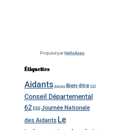
Propulsé par
HelloAsso
Étiquettes
Aidants
Bien-être
CCI
Articles
Conseil Départemental
62
Journée Nationale
ESS
Le
des Aidants