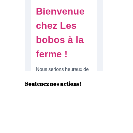
n
g
e
r
Soutenez nos actions!