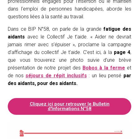
professionnels engagés pour l’insertion ou le maintien
O
dans l’emploi de personnes handicapées, aborde les
N
questions liées à la santé au travail.
Dans ce BIP N°58, on parle de la grande
fatigue des
aidants
avec le Collectif Je t’aide. « Aider ne devrait
jamais rimer avec s’épuiser », proclame la campagne
d’affichage du collectif Je t’aide. C’est ici, à la
page 4
,
que vous trouverez une photo suivie d’une brève
présentation de notre projet des
Bobos à la ferme
et
de nos
séjours de répit inclusifs
: un lieu pensé
par
des aidants, pour des aidants.
Cliquez ici pour retrouver le Bulletin
d'Informations N°58