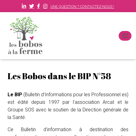
UNE QUESTION ? CONTACTEZ-NOUS !
D
É
P
L
I
E
Les Bobos dans le BIP N°58
R
L
A
N
Le BIP
(Bulletin d’Informations pour les Professionnel.es)
A
est édité depuis 1997 par l’association Arcat et le
V
Groupe SOS avec le soutien de la Direction générale de
I
G
la Santé.
A
T
Ce Bulletin d’information à destination des
I