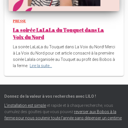
PRESSE
La soirée LaLaLa du Touquet dans La
Voix du Nord
La soirée LaLaLa du Touquet dans La Voix du Nord! Merci
à La Voix du Nord pour cet article consacré à la première
soirée Lalala organisée au Touquet au profit des Bobos à
la ferme.
Lire la suite…
Donnez de la valeur à vos recherches avec LILO !
L’installation est simple
et rapide et à chaque recherche, vous
cumulez des gouttes que vous pouvez
reverser aux Bobos à la
ferme pour nous soutenir toute l’année sans dépenser un centime
.