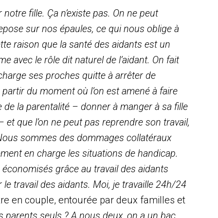
 notre fille. Ça n’existe pas. On ne peut
pose sur nos épaules, ce qui nous oblige à
ette raison que la santé des aidants est un
 avec le rôle dit naturel de l’aidant. On fait
charge ses proches quitte à arrêter de
. A partir du moment où l’on est amené à faire
e la parentalité – donner à manger à sa fille
– et que l’on ne peut pas reprendre son travail,
t. Nous sommes des dommages collatéraux
ement en charge les situations de handicap.
s économisés grâce au travail des aidants
le travail des aidants. Moi, je travaille 24h/24
re en couple, entourée par deux familles et
 parents seuls ? A nous deux, on a un bac