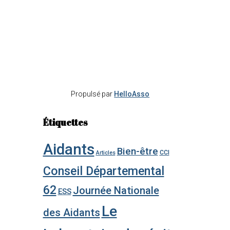
Propulsé par
HelloAsso
Étiquettes
Aidants
Bien-être
CCI
Articles
Conseil Départemental
62
Journée Nationale
ESS
Le
des Aidants