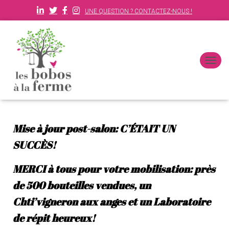
UNE QUESTION ? CONTACTEZ-NOUS !
D
É
P
L
I
E
Mise à jour post-salon: C’ÉTAIT UN
R
L
SUCCÈS!
A
N
A
MERCI à tous pour votre mobilisation: près
V
de 500 bouteilles vendues, un
I
G
Chti’vigneron aux anges et un Laboratoire
A
T
de répit heureux!
I