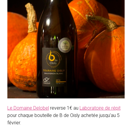
Le Domaine Delobel
reverse 1€ au
Laboratoire de répit
pour chaque bouteille de B de Oisly achetée jusqu’au 5
février.