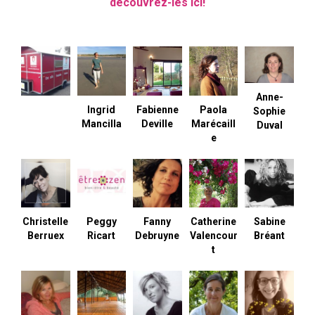
découvrez-les ici!
Anne-
Ingrid
Fabienne
Paola
Sophie
Mancilla
Deville
Marécaill
Duval
e
Christelle
Peggy
Fanny
Catherine
Sabine
Berruex
Ricart
Debruyne
Valencour
Bréant
t