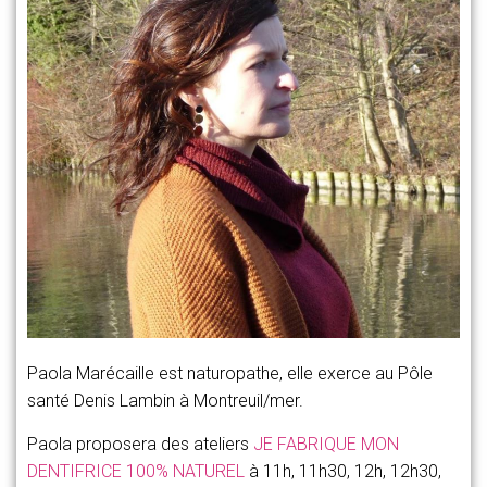
Paola Marécaille est naturopathe, elle exerce au Pôle
santé Denis Lambin à Montreuil/mer.
Paola proposera des a
teliers
JE FABRIQUE MON
DENTIFRICE 100% NATUREL
à 11h, 11h30, 12h, 12h30,