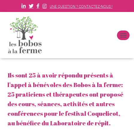
UNE QUESTION ? CONTACTEZ-NOUS !
D
É
P
L
I
E
Ils sont 25 à avoir répondu présents à
R
L
l’appel à bénévoles des Bobos à la ferme:
A
N
25 praticiens et thérapeutes ont proposé
A
des cours, séances, activités et autres
V
I
conférences pour le festival Coquelicot,
G
A
au bénéfice du Laboratoire de répit.
T
I