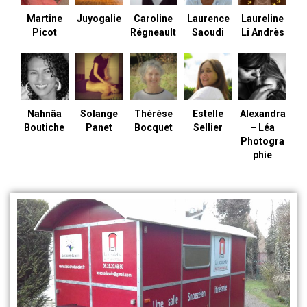
Martine
Juyogalie
Caroline
Laurence
Laureline
Picot
Régneault
Saoudi
Li Andrès
Nahnâa
Solange
Thérèse
Estelle
Alexandra
Boutiche
Panet
Bocquet
Sellier
– Léa
Photogra
phie